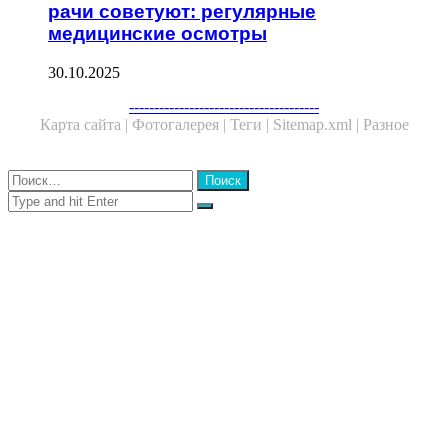
рачи советуют: регулярные
медицинские осмотры
30.10.2025
Facebook
Twitter
WhatsApp
Telegram
--------------------------------------
Карта сайта |
Фотогалерея |
Теги |
Sitemap.xml |
Разное
Close
Найти:
Close
Search
for