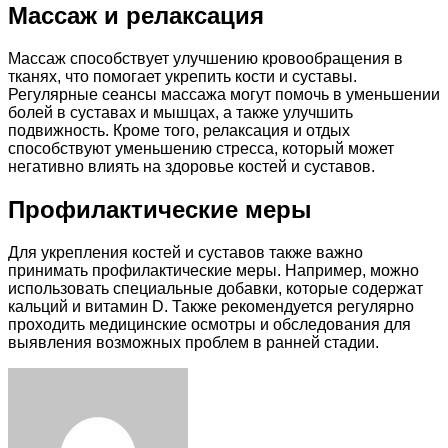
Массаж и релаксация
Массаж способствует улучшению кровообращения в
тканях, что помогает укрепить кости и суставы.
Регулярные сеансы массажа могут помочь в уменьшении
болей в суставах и мышцах, а также улучшить
подвижность. Кроме того, релаксация и отдых
способствуют уменьшению стресса, который может
негативно влиять на здоровье костей и суставов.
Профилактические меры
Для укрепления костей и суставов также важно
принимать профилактические меры. Например, можно
использовать специальные добавки, которые содержат
кальций и витамин D. Также рекомендуется регулярно
проходить медицинские осмотры и обследования для
выявления возможных проблем в ранней стадии.
Facebook
Twitter
LinkedIn
Tumblr
Pinterest
Reddit
VKontakte
Odnoklassniki
Skype
WhatsApp
Telegram
Viber
Share
Print
via
Email